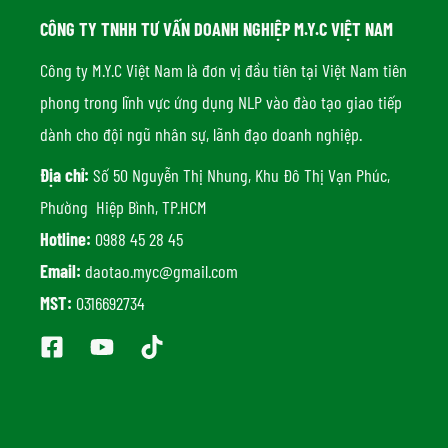
CÔNG TY TNHH TƯ VẤN DOANH NGHIỆP M.Y.C VIỆT NAM
Công ty M.Y.C Việt Nam là đơn vị đầu tiên tại Việt Nam tiên
phong trong lĩnh vực ứng dụng NLP vào đào tạo giao tiếp
dành cho đội ngũ nhân sự, lãnh đạo doanh nghiệp.
Địa chỉ:
Số 50 Nguyễn Thị Nhung, Khu Đô Thị Vạn Phúc,
Phường Hiệp Bình, TP.HCM
Hotline:
0988 45 28 45
Email:
daotao.myc@gmail.com
MST:
0316692734