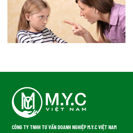
CÔNG TY TNHH TƯ VẤN DOANH NGHIỆP M.Y.C VIỆT NAM