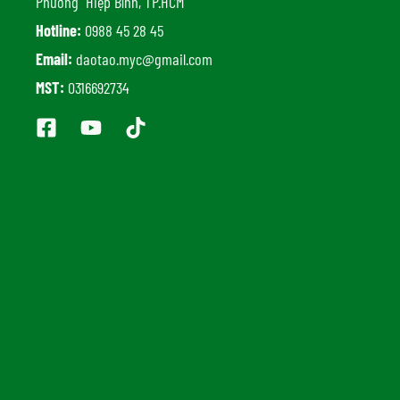
Phường Hiệp Bình, TP.HCM
Hotline:
0988 45 28 45
Email:
daotao.myc@gmail.com
MST:
0316692734