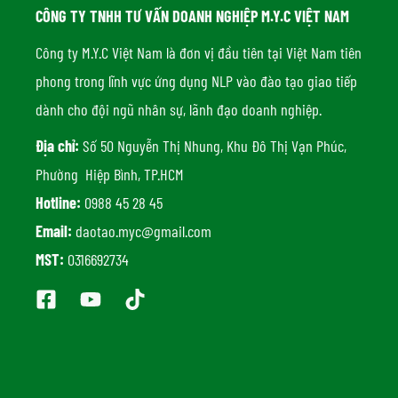
CÔNG TY TNHH TƯ VẤN DOANH NGHIỆP M.Y.C VIỆT NAM
Công ty M.Y.C Việt Nam là đơn vị đầu tiên tại Việt Nam tiên
phong trong lĩnh vực ứng dụng NLP vào đào tạo giao tiếp
dành cho đội ngũ nhân sự, lãnh đạo doanh nghiệp.
Địa chỉ:
Số 50 Nguyễn Thị Nhung, Khu Đô Thị Vạn Phúc,
Phường Hiệp Bình, TP.HCM
Hotline:
0988 45 28 45
Email:
daotao.myc@gmail.com
MST:
0316692734