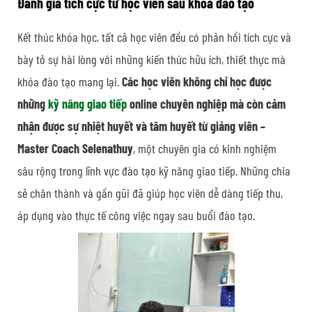
Đánh giá tích cực từ học viên sau khóa đào tạo
Kết thúc khóa học, tất cả học viên đều có phản hồi tích cực và
bày tỏ sự hài lòng với những kiến thức hữu ích, thiết thực mà
khóa đào tạo mang lại.
Các học viên không chỉ học được
những
kỹ năng giao tiếp
online chuyên nghiệp mà còn cảm
nhận được sự nhiệt huyết và tâm huyết từ giảng viên –
Master Coach Selenathuy
, một chuyên gia có kinh nghiệm
sâu rộng trong lĩnh vực đào tạo kỹ năng giao tiếp. Những chia
sẻ chân thành và gần gũi đã giúp học viên dễ dàng tiếp thu,
áp dụng vào thực tế công việc ngay sau buổi đào tạo.