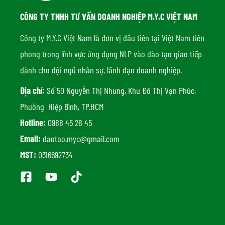
CÔNG TY TNHH TƯ VẤN DOANH NGHIỆP M.Y.C VIỆT NAM
Công ty M.Y.C Việt Nam là đơn vị đầu tiên tại Việt Nam tiên
phong trong lĩnh vực ứng dụng NLP vào đào tạo giao tiếp
dành cho đội ngũ nhân sự, lãnh đạo doanh nghiệp.
Địa chỉ:
Số 50 Nguyễn Thị Nhung, Khu Đô Thị Vạn Phúc,
Phường Hiệp Bình, TP.HCM
Hotline:
0988 45 28 45
Email:
daotao.myc@gmail.com
MST:
0316692734