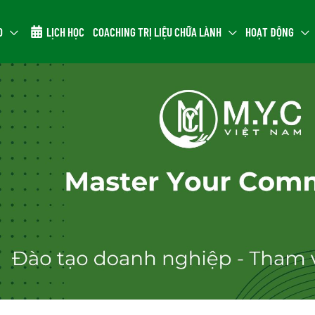
O
LỊCH HỌC
COACHING TRỊ LIỆU CHỮA LÀNH
HOẠT ĐỘNG