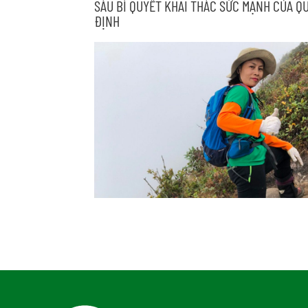
SÁU BÍ QUYẾT KHAI THÁC SỨC MẠNH CỦA Q
ĐỊNH