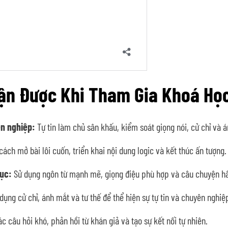
hận Được Khi Tham Gia Khoá Họ
ên nghiệp:
Tự tin làm chủ sân khấu, kiểm soát giọng nói, cử chỉ và á
cách mở bài lôi cuốn, triển khai nội dung logic và kết thúc ấn tượng.
ục:
Sử dụng ngôn từ mạnh mẽ, giọng điệu phù hợp và câu chuyện hấ
ụng cử chỉ, ánh mắt và tư thế để thể hiện sự tự tin và chuyên nghiệ
c câu hỏi khó, phản hồi từ khán giả và tạo sự kết nối tự nhiên.