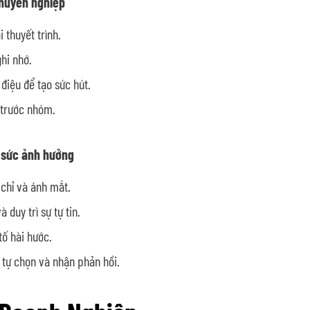
chuyên nghiệp
 thuyết trình.
ghi nhớ.
điệu để tạo sức hút.
n trước nhóm.
o sức ảnh hưởng
 chỉ và ánh mắt.
 duy trì sự tự tin.
tố hài hước.
ề tự chọn và nhận phản hồi.