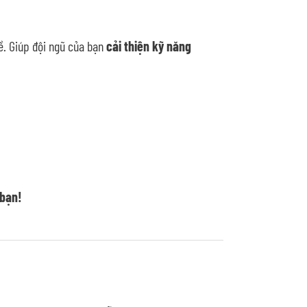
ề. Giúp đội ngũ của bạn
cải thiện kỹ năng
 bạn!