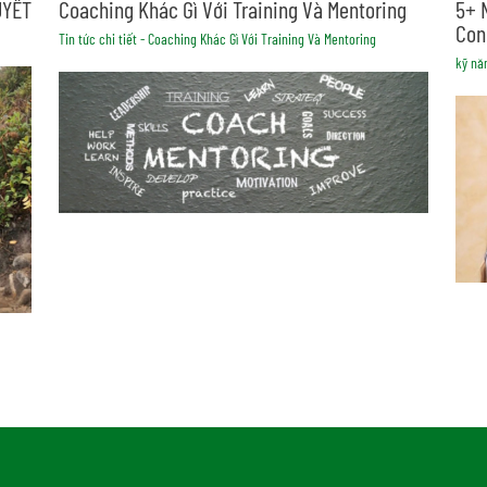
UYẾT
Coaching Khác Gì Với Training Và Mentoring
5+ 
Con
Tin tức chi tiết - Coaching Khác Gì Với Training Và Mentoring
kỹ nă