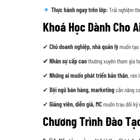
Thực hành ngay trên lớp:
Trải nghiệm thự
Khoá Học Dành Cho A
✔
Chủ doanh nghiệp, nhà quản lý
muốn tạo ả
✔ Nhân sự cấp cao
thường xuyên tham gia họ
✔
Những ai muốn phát triển bản thân
, rèn
✔
Đội ngũ bán hàng, marketing
cần nâng ca
✔
Giảng viên, diễn giả, MC
muốn trau dồi kỹ n
Chương Trình Đào Tạ