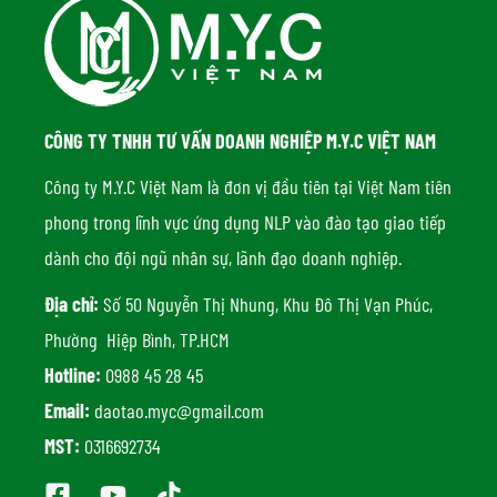
CÔNG TY TNHH TƯ VẤN DOANH NGHIỆP M.Y.C VIỆT NAM
Công ty M.Y.C Việt Nam là đơn vị đầu tiên tại Việt Nam tiên
phong trong lĩnh vực ứng dụng NLP vào đào tạo giao tiếp
dành cho đội ngũ nhân sự, lãnh đạo doanh nghiệp.
Địa chỉ:
Số 50 Nguyễn Thị Nhung, Khu Đô Thị Vạn Phúc,
Phường Hiệp Bình, TP.HCM
Hotline:
0988 45 28 45
Email:
daotao.myc@gmail.com
MST:
0316692734