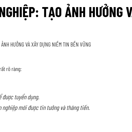
 NGHIỆP: TẠO ẢNH HƯỞNG 
O ẢNH HƯỞNG VÀ XÂY DỰNG NIỀM TIN BỀN VỮNG
rất rõ ràng:
ể được tuyển dụng.
 nghiệp mới được tin tưởng và thăng tiến.