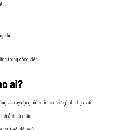
ẽ:
ng khó
ững trong công việc.
ho ai?
ởng và xây dựng niềm tin bền vững” phù hợp với:
hình ảnh cá nhân
ệu quả với đội ngũ