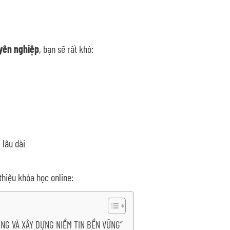
uyên nghiệp
, bạn sẽ rất khó:
 lâu dài
 thiệu khóa học online:
ỞNG VÀ XÂY DỰNG NIỀM TIN BỀN VỮNG”