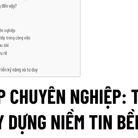
g đến vậy?
yên nghiệp
tiếp trong công việc
âu dài
êu rẻ
iển kỹ năng và tư duy
P CHUYÊN NGHIỆP: 
Y DỰNG NIỀM TIN BỀ