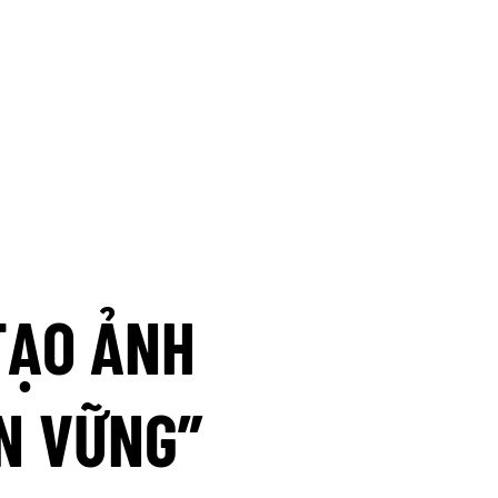
TẠO ẢNH
N VỮNG”