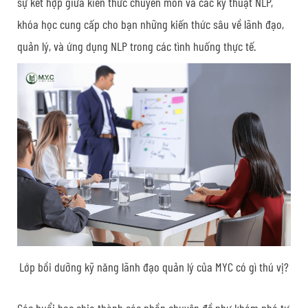
sự kết hợp giữa kiến thức chuyên môn và các kỹ thuật NLP,
khóa học cung cấp cho bạn những kiến thức sâu về lãnh đạo,
quản lý, và ứng dụng NLP trong các tình huống thực tế.
Lớp bồi dưỡng kỹ năng lãnh đạo quản lý của MYC có gì thú vị?
Các buổi học chia thành các phần chuyên đề như khám phá tư