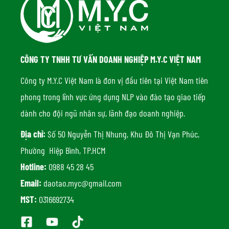
CÔNG TY TNHH TƯ VẤN DOANH NGHIỆP M.Y.C VIỆT NAM
Công ty M.Y.C Việt Nam là đơn vị đầu tiên tại Việt Nam tiên
phong trong lĩnh vực ứng dụng NLP vào đào tạo giao tiếp
dành cho đội ngũ nhân sự, lãnh đạo doanh nghiệp.
Địa chỉ:
Số 50 Nguyễn Thị Nhung, Khu Đô Thị Vạn Phúc,
Phường Hiệp Bình, TP.HCM
Hotline:
0988 45 28 45
Email:
daotao.myc@gmail.com
MST:
0316692734