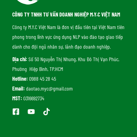
CÔNG TY TNHH TƯ VẤN DOANH NGHIỆP M.Y.C VIỆT NAM
Công ty M.Y.C Việt Nam là đơn vị đầu tiên tại Việt Nam tiên
phong trong lĩnh vực ứng dụng NLP vào đào tạo giao tiếp
dành cho đội ngũ nhân sự, lãnh đạo doanh nghiệp.
Địa chỉ:
Số 50 Nguyễn Thị Nhung, Khu Đô Thị Vạn Phúc,
Phường Hiệp Bình, TP.HCM
Hotline:
0988 45 28 45
Email:
daotao.myc@gmail.com
MST:
0316692734