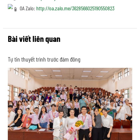
OA Zalo:
http://oa.zalo.me/3628566025190550823
Bài viết liên quan
Tự tin thuyết trình trước đám đông