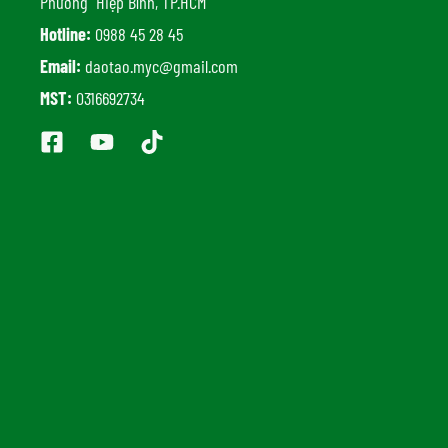
Phường Hiệp Bình, TP.HCM
Hotline:
0988 45 28 45
Email:
daotao.myc@gmail.com
MST:
0316692734