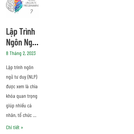
Lập Trình
Ngôn Ngữ
Tư Duy Là
8 Tháng 2, 2023
Gì? Lợi ích
Lập trình ngôn
– Ứng
ngữ tư duy (NLP)
Dụng
được xem là chìa
khóa quan trọng
giúp nhiều cá
nhân, tổ chức …
Chi tiết »