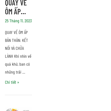
QUAY VỀ
ÔM ẤP
BẢN
25 Tháng 11, 2023
THÂN:
QUAY VỀ ÔM ẤP
KẾT NỐI
BẢN THÂN: KẾT
VÀ CHỮA
NỐI VÀ CHỮA
LÀNH
LÀNH Khi nhìn về
quá khứ, ban có
những trải …
Chi tiết »