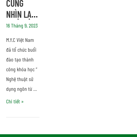
CÙNG
NHÌN LẠI
BUỔI ĐÀO
16 Tháng 9, 2023
TẠO NGHỆ
M.Y.C Việt Nam
THUẬT SỬ
đã tổ chức buổi
DỤNG
đào tạo thành
NGÔN TỪ
công khóa học “
TRONG
Nghệ thuật sử
dụng ngôn từ …
GIAO TIẾP
TẠI CÔNG
Chi tiết »
TY ViHAT