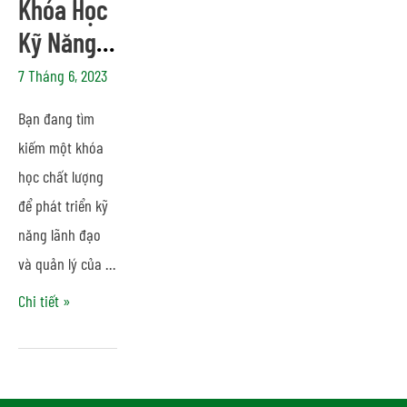
Khóa Học
Kỹ Năng
Lãnh Đạo
7 Tháng 6, 2023
Và Quản
Bạn đang tìm
Lý Online
kiếm một khóa
Tại M.Y.C
học chất lượng
để phát triển kỹ
năng lãnh đạo
và quản lý của …
Chi tiết »