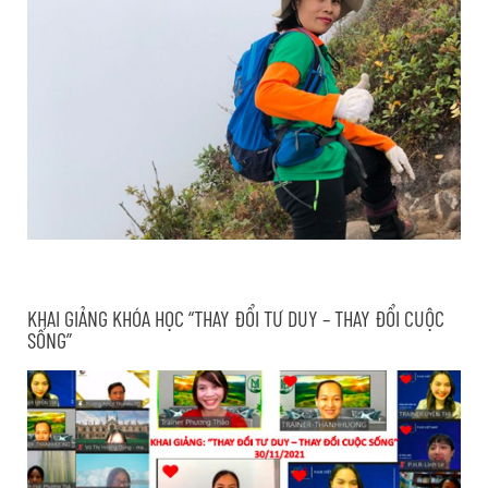
KHAI GIẢNG KHÓA HỌC “THAY ĐỔI TƯ DUY – THAY ĐỔI CUỘC
SỐNG”