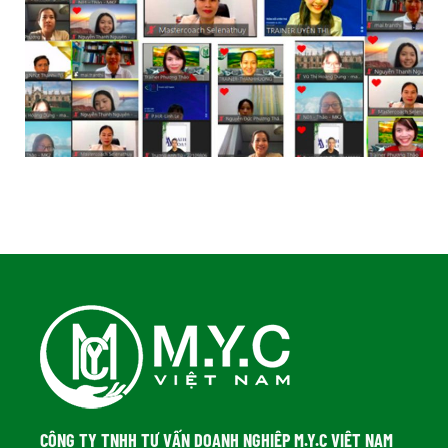
CÔNG TY TNHH TƯ VẤN DOANH NGHIỆP M.Y.C VIỆT NAM