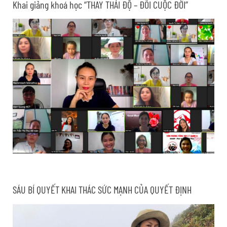
Khai giảng khoá học “THAY THÁI ĐỘ – ĐỔI CUỘC ĐỜI”
SÁU BÍ QUYẾT KHAI THÁC SỨC MẠNH CỦA QUYẾT ĐỊNH