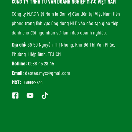
CÔNG TY TNHH TƯ VẤN DOANH NGHIỆP M.Y.C VIỆT NAM
Công ty M.Y.C Việt Nam là đơn vị đầu tiên tại Việt Nam tiên
phong trong lĩnh vực ứng dụng NLP vào đào tạo giao tiếp
dành cho đội ngũ nhân sự, lãnh đạo doanh nghiệp.
Địa chỉ:
Số 50 Nguyễn Thị Nhung, Khu Đô Thị Vạn Phúc,
Phường Hiệp Bình, TP.HCM
Hotline:
0988 45 28 45
Email:
daotao.myc@gmail.com
MST:
0316692734