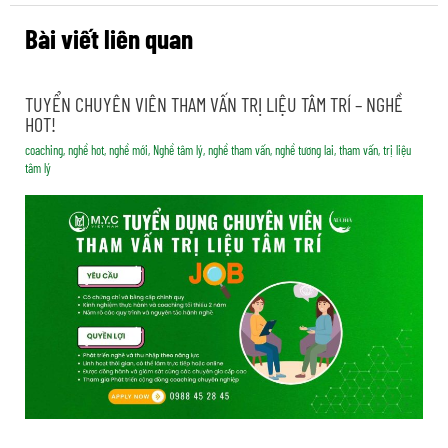
Bài viết liên quan
TUYỂN CHUYÊN VIÊN THAM VẤN TRỊ LIỆU TÂM TRÍ – NGHỀ
HOT!
coaching
,
nghề hot
,
nghề mới
,
Nghề tâm lý
,
nghề tham vấn
,
nghề tương lai
,
tham vấn
,
trị liệu
tâm lý