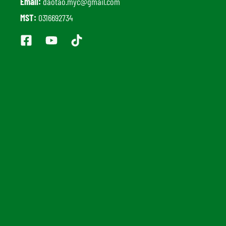
Email:
daotao.myc@gmail.com
MST:
0316692734