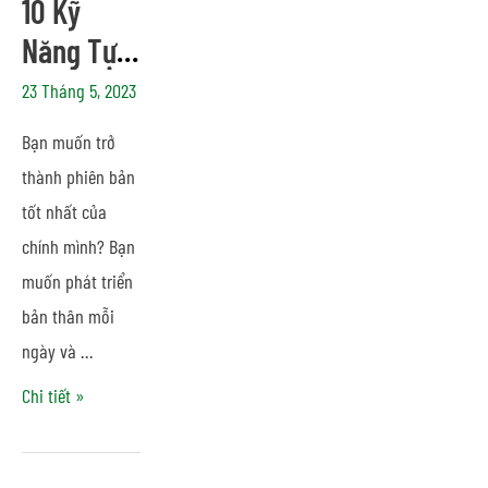
10 Kỹ
Năng Tự
Huấn
23 Tháng 5, 2023
Luyện
Bạn muốn trở
Phát Triển
thành phiên bản
Bản Thân
tốt nhất của
Mỗi Ngày
chính mình? Bạn
muốn phát triển
bản thân mỗi
ngày và …
Chi tiết »