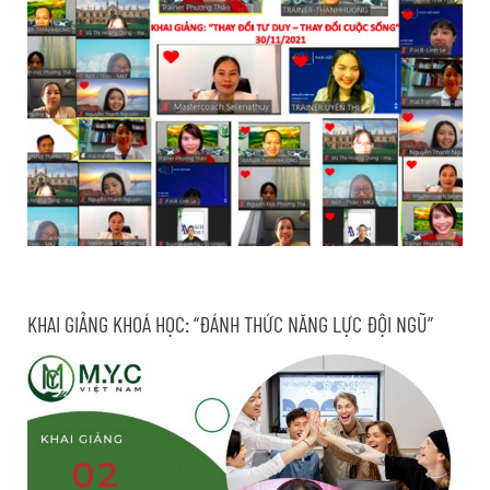
KHAI GIẢNG KHOÁ HỌC: “ĐÁNH THỨC NĂNG LỰC ĐỘI NGŨ”