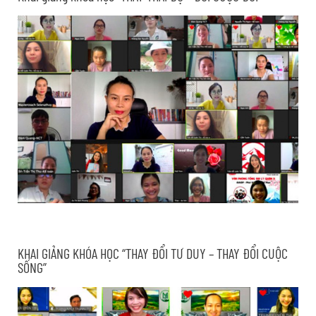
KHAI GIẢNG KHÓA HỌC “THAY ĐỔI TƯ DUY – THAY ĐỔI CUỘC
SỐNG”