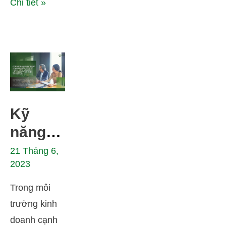
Chi tiết »
Kỹ
năng
thuyết
21 Tháng 6,
2023
phục
đàm
Trong môi
phán
trường kinh
trong
doanh cạnh