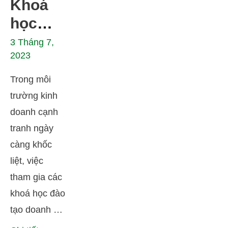
Khoá
học
đào tạo
3 Tháng 7,
2023
doanh
nghiệp
Trong môi
chất
trường kinh
lượng
doanh cạnh
tranh ngày
tại
càng khốc
M.Y.C
liệt, việc
tham gia các
khoá học đào
tạo doanh …