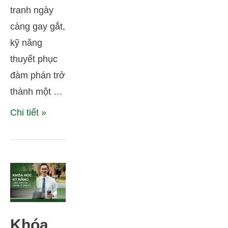
tranh ngày
doanh
càng gay gắt,
nghiệp:
kỹ năng
Bí
thuyết phục
quyết
đàm phán trở
thành
thành một …
công
Chi tiết »
và lợi
ích lớn
cho sự
phát
triển
kinh
Khóa