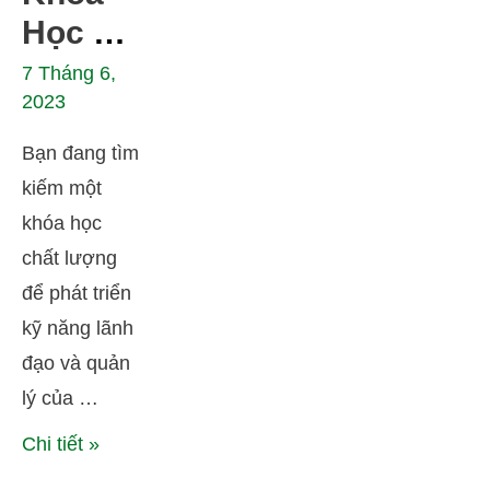
doanh
Học Kỹ
Năng
7 Tháng 6,
2023
Lãnh
Đạo Và
Bạn đang tìm
Quản
kiếm một
Lý
khóa học
chất lượng
Online
để phát triển
Tại
kỹ năng lãnh
M.Y.C
đạo và quản
lý của …
Chi tiết »