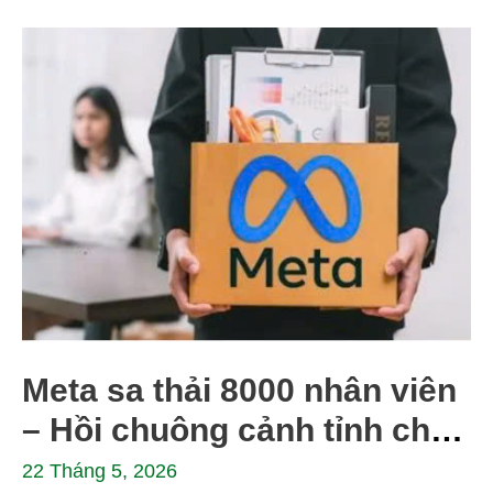
Meta sa thải 8000 nhân viên
– Hồi chuông cảnh tỉnh cho
người lao động Việt Nam
22 Tháng 5, 2026