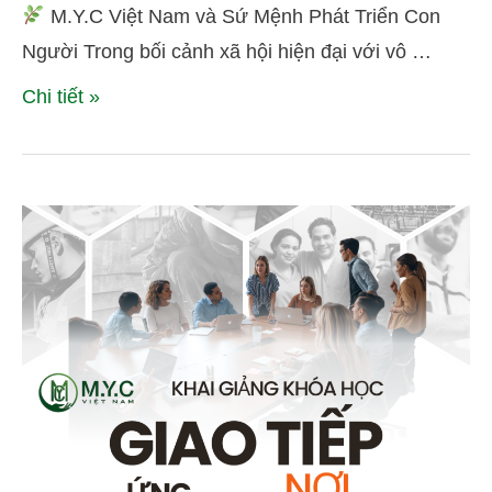
THAM VẤN TRỊ LIỆU CỦA
M.Y.C Việt Nam và Sứ Mệnh Phát Triển Con
MỘT DOANH NHÂN
Người Trong bối cảnh xã hội hiện đại với vô …
Chi tiết »