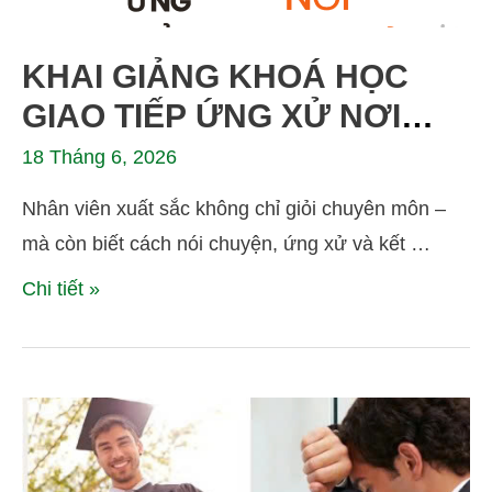
KHAI GIẢNG KHOÁ HỌC
GIAO TIẾP ỨNG XỬ NƠI
CÔNG SỞ – KỸ NĂNG
18 Tháng 6, 2026
SỐNG CÒN CỦA DÂN VĂN
Nhân viên xuất sắc không chỉ giỏi chuyên môn –
PHÒNG THỜI ĐẠI AI
mà còn biết cách nói chuyện, ứng xử và kết …
Chi tiết »