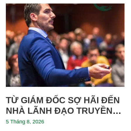
TỪ GIÁM ĐỐC SỢ HÃI ĐẾN
NHÀ LÃNH ĐẠO TRUYỀN
CẢM HỨNG: HÀNH TRÌNH
5 Tháng 8, 2026