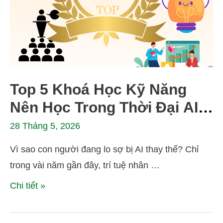
Top 5 Khoá Học Kỹ Năng
Nên Học Trong Thời Đại AI &
VUCA – Để Không Bao Giờ
28 Tháng 5, 2026
Bị Thay Thế
Vì sao con người đang lo sợ bị AI thay thế? Chỉ
trong vài năm gần đây, trí tuệ nhân …
Chi tiết »