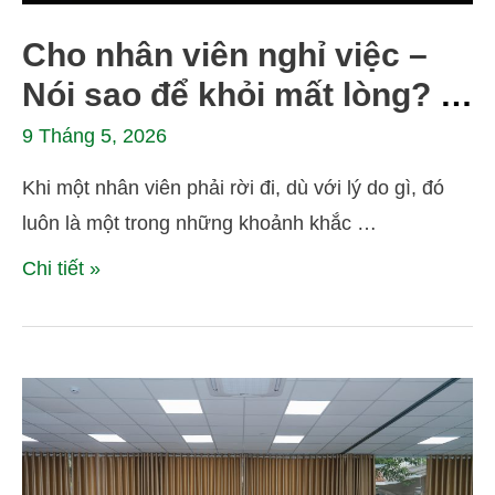
Cho nhân viên nghỉ việc –
Nói sao để khỏi mất lòng? Bí
quyết giao tiếp ứng xử nơi
9 Tháng 5, 2026
công sở
Khi một nhân viên phải rời đi, dù với lý do gì, đó
luôn là một trong những khoảnh khắc …
Chi tiết »