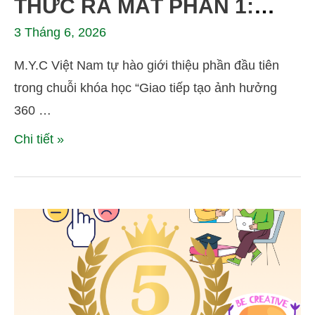
THỨC RA MẮT PHẦN 1:
“LÀM CHỦ BẢN THÂN
3 Tháng 6, 2026
TRONG GIAO TIẾP” – NỀN
M.Y.C Việt Nam tự hào giới thiệu phần đầu tiên
TẢNG CỦA MỌI GIAO TIẾP
trong chuỗi khóa học “Giao tiếp tạo ảnh hưởng
TRONG DOANH NGHIỆP
360 …
Chi tiết »