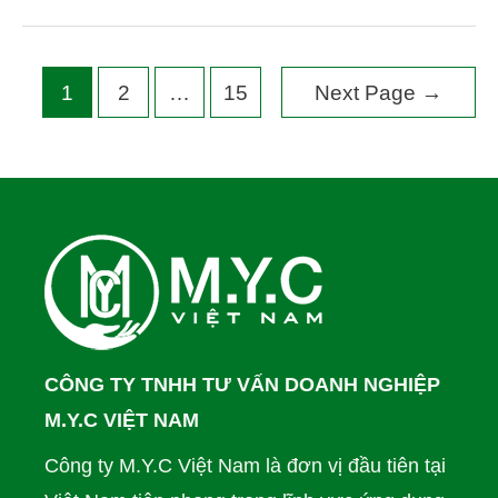
1
2
…
15
Next Page
→
CÔNG TY TNHH TƯ VẤN DOANH NGHIỆP
M.Y.C VIỆT NAM
Công ty M.Y.C Việt Nam là đơn vị đầu tiên tại