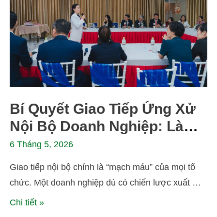
Bí Quyết Giao Tiếp Ứng Xử
Nội Bộ Doanh Nghiệp: Làm
Sao Để Giao Việc Khó Mà
6 Tháng 5, 2026
Nhân Viên Không Nản?
Giao tiếp nội bộ chính là “mạch máu” của mọi tổ
chức. Một doanh nghiệp dù có chiến lược xuất …
Chi tiết »