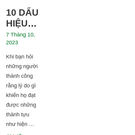
10 DẤU
HIỆU
NHẬN
7 Tháng 10,
2023
BIẾT AI
LÀ
Khi bạn hỏi
NGƯỜI
những người
MAY
thành công
rằng lý do gì
MẮN
khiến họ đạt
được những
thành tựu
như hiện …