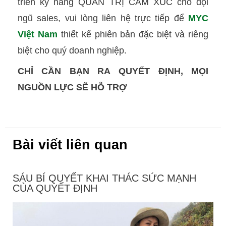
triển kỹ năng QUẢN TRỊ CẢM XÚC
cho đội
ngũ sales, vui lòng liên hệ trực tiếp để
MYC
Việt Nam
thiết kế phiên bản đặc biệt và riêng
biệt cho quý doanh nghiệp.
CHỈ CẦN BẠN RA QUYẾT ĐỊNH, MỌI
NGUỒN LỰC SẼ HỖ TRỢ
Bài viết liên quan
SÁU BÍ QUYẾT KHAI THÁC SỨC MẠNH
CỦA QUYẾT ĐỊNH